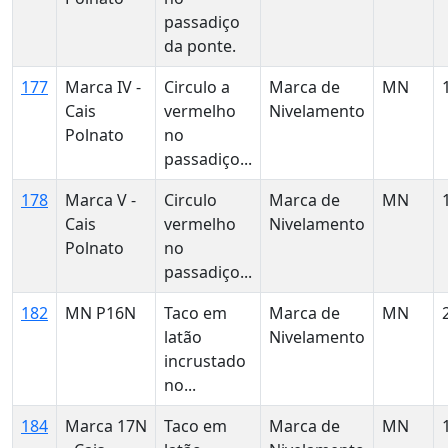
passadiço
da ponte.
177
Marca IV -
Circulo a
Marca de
MN
Cais
vermelho
Nivelamento
Polnato
no
passadiço...
178
Marca V -
Circulo
Marca de
MN
Cais
vermelho
Nivelamento
Polnato
no
passadiço...
182
MN P16N
Taco em
Marca de
MN
latão
Nivelamento
incrustado
no...
184
Marca 17N
Taco em
Marca de
MN