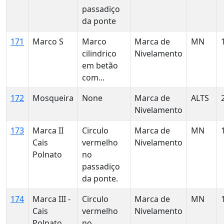
passadiço
da ponte
171
Marco S
Marco
Marca de
MN
cilindrico
Nivelamento
em betão
com...
172
Mosqueira
None
Marca de
ALTS
Nivelamento
173
Marca II
Circulo
Marca de
MN
Cais
vermelho
Nivelamento
Polnato
no
passadiço
da ponte.
174
Marca III -
Circulo
Marca de
MN
Cais
vermelho
Nivelamento
Polnato
no