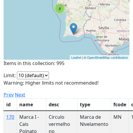
8
Leaflet
| ©
OpenStreetMap contributors
Items in this collection: 995
Limit:
Warning: Higher limits not recommended!
Prev
Next
id
name
desc
type
fcode
170
Marca I -
Circulo
Marca de
MN
Cais
vermelho
Nivelamento
Polnato
no